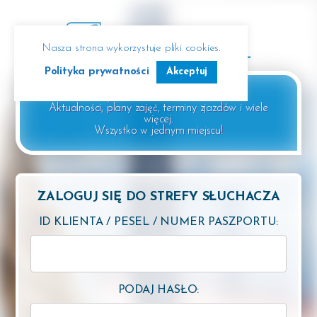
Nasza strona wykorzystuje pliki cookies.
Polityka prywatności
Akceptuj
Witaj w Panelu Słuchacza!
Aktualności, plany zajęć, terminy zjazdów i wiele
więcej.
Wszystko w jednym miejscu!
ZALOGUJ SIĘ DO STREFY SŁUCHACZA
ID KLIENTA / PESEL / NUMER PASZPORTU:
PODAJ HASŁO: